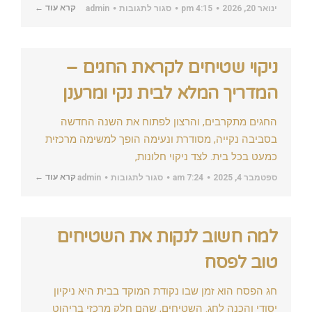
על
קרא עוד ←
ינואר 20, 2026
4:15 pm
סגור לתגובות
admin
כמו
שטיח
–
גם
החיים
ניקוי שטיחים לקראת החגים –
צוברים
לכלוך:
כך
המדריך המלא לבית נקי ומרענן
עושים
ניקוי
עמוק
החגים מתקרבים, והרצון לפתוח את השנה החדשה
עם
אימון
בסביבה נקייה, מסודרת ונעימה הופך למשימה מרכזית
אישי
כמעט בכל בית. לצד ניקוי חלונות,
על
קרא עוד ←
ספטמבר 4, 2025
7:24 am
סגור לתגובות
admin
ניקוי
שטיחים
לקראת
החגים
–
למה חשוב לנקות את השטיחים
המדריך
המלא
לבית
טוב לפסח
נקי
ומרענן
חג הפסח הוא זמן שבו נקודת המוקד בבית היא ניקיון
יסודי והכנה לחג. השטיחים, שהם חלק מרכזי בריהוט