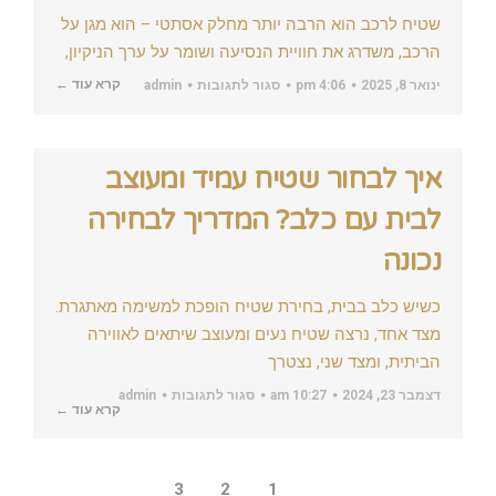
ברכב
שטיח לרכב הוא הרבה יותר מחלק אסתטי – הוא מגן על
הרכב, משדרג את חוויית הנסיעה ושומר על ערך הניקיון,
על
קרא עוד ←
ינואר 8, 2025
4:06 pm
סגור לתגובות
admin
טיפים
לבחירת
סוג
השטיח
לרכב
איך לבחור שטיח עמיד ומעוצב
לבית עם כלב? המדריך לבחירה
נכונה
כשיש כלב בבית, בחירת שטיח הופכת למשימה מאתגרת.
מצד אחד, נרצה שטיח נעים ומעוצב שיתאים לאווירה
הביתית, ומצד שני, נצטרך
על
דצמבר 23, 2024
10:27 am
סגור לתגובות
admin
איך
קרא עוד ←
לבחור
שטיח
עמיד
ומעוצב
1
2
3
לבית