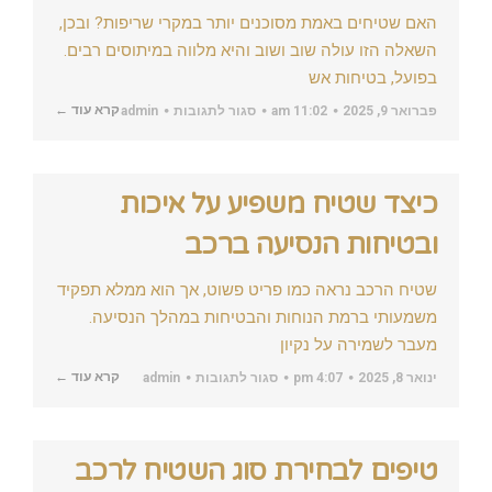
האם שטיחים באמת מסוכנים יותר במקרי שריפות? ובכן,
השאלה הזו עולה שוב ושוב והיא מלווה במיתוסים רבים.
בפועל, בטיחות אש
על
קרא עוד ←
פברואר 9, 2025
11:02 am
סגור לתגובות
admin
האמת
על
שטיחים
ובטיחות
אש:
כיצד שטיח משפיע על איכות
מיתוסים,
עובדות
ומה
ובטיחות הנסיעה ברכב
שצריך
לדעת
שטיח הרכב נראה כמו פריט פשוט, אך הוא ממלא תפקיד
משמעותי ברמת הנוחות והבטיחות במהלך הנסיעה.
מעבר לשמירה על נקיון
על
קרא עוד ←
ינואר 8, 2025
4:07 pm
סגור לתגובות
admin
כיצד
שטיח
משפיע
על
איכות
טיפים לבחירת סוג השטיח לרכב
ובטיחות
הנסיעה