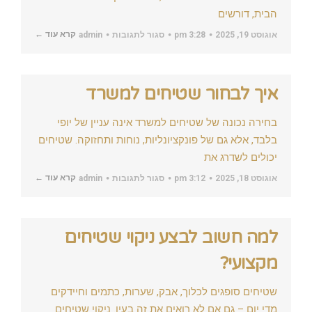
הבית, דורשים
על
קרא עוד ←
אוגוסט 19, 2025
3:28 pm
סגור לתגובות
admin
למה
חשוב
לנקות
את
השטיחים
איך לבחור שטיחים למשרד
טוב
לפסח
בחירה נכונה של שטיחים למשרד אינה עניין של יופי
בלבד, אלא גם של פונקציונליות, נוחות ותחזוקה. שטיחים
יכולים לשדרג את
על
קרא עוד ←
אוגוסט 18, 2025
3:12 pm
סגור לתגובות
admin
איך
לבחור
שטיחים
למשרד
למה חשוב לבצע ניקוי שטיחים
מקצועי?
שטיחים סופגים לכלוך, אבק, שערות, כתמים וחיידקים
מדי יום – גם אם לא רואים את זה בעין. ניקוי שטיחים