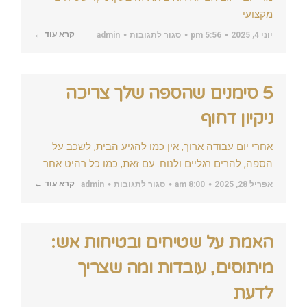
מקצועי
על
קרא עוד ←
יוני 4, 2025
5:56 pm
סגור לתגובות
admin
למה
חשוב
לבצע
ניקוי
שטיחים
5 סימנים שהספה שלך צריכה
מקצועי?
ניקיון דחוף
אחרי יום עבודה ארוך, אין כמו להגיע הבית, לשכב על
הספה, להרים רגליים ולנוח. עם זאת, כמו כל רהיט אחר
על
קרא עוד ←
אפריל 28, 2025
8:00 am
סגור לתגובות
admin
5
סימנים
שהספה
שלך
צריכה
האמת על שטיחים ובטיחות אש:
ניקיון
דחוף
מיתוסים, עובדות ומה שצריך
לדעת