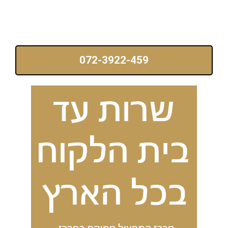
עם
כלב?
המדריך
לבחירה
נכונה
072-3922-459