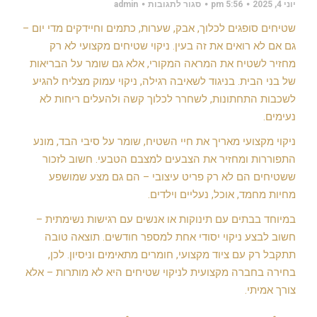
על
יוני 4, 2025
5:56 pm
סגור לתגובות
admin
למה
חשוב
שטיחים סופגים לכלוך, אבק, שערות, כתמים וחיידקים מדי יום –
לבצע
ניקוי
גם אם לא רואים את זה בעין. ניקוי שטיחים מקצועי לא רק
שטיחים
מחזיר לשטיח את המראה המקורי, אלא גם שומר על הבריאות
מקצועי?
של בני הבית. בניגוד לשאיבה רגילה, ניקוי עמוק מצליח להגיע
לשכבות התחתונות, לשחרר לכלוך קשה ולהעלים ריחות לא
נעימים.
ניקוי מקצועי מאריך את חיי השטיח, שומר על סיבי הבד, מונע
התפוררות ומחזיר את הצבעים למצבם הטבעי. חשוב לזכור
ששטיחים הם לא רק פריט עיצובי – הם גם מצע שמושפע
מחיות מחמד, אוכל, נעליים וילדים.
במיוחד בבתים עם תינוקות או אנשים עם רגישות נשימתית –
חשוב לבצע ניקוי יסודי אחת למספר חודשים. תוצאה טובה
תתקבל רק עם ציוד מקצועי, חומרים מתאימים וניסיון. לכן,
בחירה בחברה מקצועית לניקוי שטיחים היא לא מותרות – אלא
צורך אמיתי.