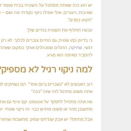
שטיח
יש רגע כזה שאתה מסתכל על השטיח בבית ואומר לעצמ
–
גם
שאיבות, ניעורים, אולי אפילו ניקוי נקודתי פה ושם
החיים
“תקוע בפנים”.
צוברים
לכלוך:
כך
עכשיו תחליף את השטיח בחיים שלך.
עושים
ניקוי
כי בדיוק כמו שטיח, גם החיים צוברים לכלוך. לא 
עמוק
עם
רגשי,
שחיקה
, הרגלים שמנהלים אותך במקום שאתה 
אימון
אישי
להסביר מאיפה הוא מגיע.
למה ניקוי רגיל לא מספיק?
רוב האנשים לא “נשברים ביום אחד”. הם נשחקים לא
אתה פשוט מתרגל לזה שזה “ככה”.
ואז אתה מתחיל לתפקד על אוטומט: קם עייף גם אחר
מתעצבן מהר או פשוט מרגיש כבוי. זה ניקוי שטחי.
אבל מתחת? יש אבק שנדחס עמוק. מחשבות שחוזרות