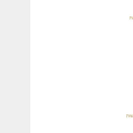
ת
שות