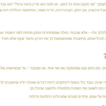
ך: “אני מנקה אותו כל הזמן… אז למה הוא עדיין נראה עייף?” הוא עבר
 – אבל איכשהו, עם הזמן, הצבע דוהה, הריח נשאר, והתחושה הכללית היא 
רק לכלוך גלוי – אלא שכבות. כאלה שמסתתרות עמוק מתחת לפני השטח: עו
תנהל אותם, מחשבות שמטשטשות לך את הכיוון וחוסר שקט שלא תמיד י
ט. כמו כתם קטן שמטפטף, ואז עוד אחד, ואז מצטבר – עד שבאיזשהו שלב
י שינה, עובד בלי באמת להתקדם, דוחה דברים שאתה יודע שחשובים לך,
 זה כמו לשאוב את השטיח מלמעלה ולחשוב שהכל נקי.
 על עצמן. פחדים קטנים שמנהלים החלטות גדולות.