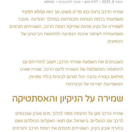
על
ינואר 8, 2025
4:07 pm
סגור לתגובות
admin
כיצד
שטיח
שטיח הרכב נראה כמו פריט פשוט, אך הוא ממלא תפקיד
משפיע
על
משמעותי ברמת הנוחות והבטיחות במהלך הנסיעה. מעבר
איכות
לשמירה על נקיון ופחות שחיקת רצפת הרכב, השטיחים תורמים
ובטיחות
הנסיעה
משמעותית לשיפור איכות הנסיעה ולתחושת הביטחון של
ברכב
הנוסעים.
כשבוחנים את השפעת שטיחי הרכב, חשוב להתייחס גם
להתאמה המושלמת של השטיח לדגם הרכב. שטיח שאינו
מותאם בצורה נכונה יכול לגרום לבעיות בלתי צפויות,
המשפיעות ישירות על הבטיחות.
שמירה על הניקיון והאסתטיקה
שטיח הרכב מגן על הרצפה מפני לכלוך, מים ואבק שנכנסים
לרכב עם הנעליים. בישראל, עם תנאי האקלים הכוללים גשם
בחורף ואבק בקיץ, השטיחים מכסים את רצפת הרכב ותורמים