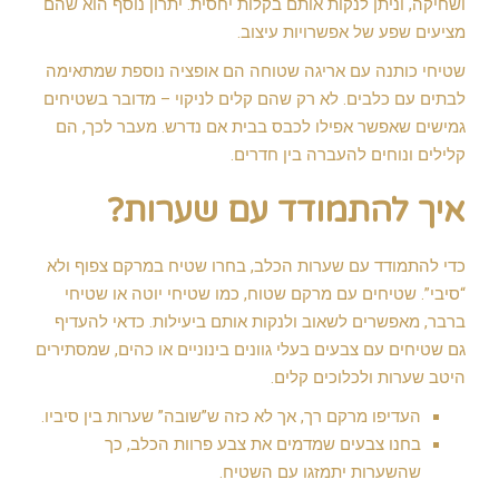
ושחיקה, וניתן לנקות אותם בקלות יחסית. יתרון נוסף הוא שהם
מציעים שפע של אפשרויות עיצוב.
שטיחי כותנה עם אריגה שטוחה הם אופציה נוספת שמתאימה
לבתים עם כלבים. לא רק שהם קלים לניקוי – מדובר בשטיחים
גמישים שאפשר אפילו לכבס בבית אם נדרש. מעבר לכך, הם
קלילים ונוחים להעברה בין חדרים.
איך להתמודד עם שערות?
כדי להתמודד עם שערות הכלב, בחרו שטיח במרקם צפוף ולא
“סיבי”. שטיחים עם מרקם שטוח, כמו שטיחי יוטה או שטיחי
ברבר, מאפשרים לשאוב ולנקות אותם ביעילות. כדאי להעדיף
גם שטיחים עם צבעים בעלי גוונים בינוניים או כהים, שמסתירים
היטב שערות ולכלוכים קלים.
העדיפו מרקם רך, אך לא כזה ש”שובה” שערות בין סיביו.
בחנו צבעים שמדמים את צבע פרוות הכלב, כך
שהשערות יתמזגו עם השטיח.