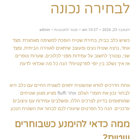
לבחירה נכונה
על
דצמבר 23, 2024
10:27 am
סגור לתגובות
admin
איך
לבחור
כשיש כלב בבית, בחירת שטיח הופכת למשימה מאתגרת. מצד
שטיח
עמיד
אחד, נרצה שטיח נעים ומעוצב שיתאים לאווירה הביתית, ומצד
ומעוצב
שני, נצטרך לחשוב על עמידות מפני לכלוכים, שערות וטפרים.
לבית
עם
אז איך נשלב בין יופי לפרקטיות? הנה כל מה שכדאי לדעת.
כלב?
המדריך
לבחירה
נכונה
אחת הדרכים לוודא שהשטיח יתאים לשגרת החיים עם כלב היא
לבחור נכון את חומרי הגלם.
אתר fluffi
מציע מגוון שטיחים
שמותאמים בדיוק לצרכים הללו, ומשלבים עמידות עם עיצובים
עדכניים. הנה כל הפרטים שיעזרו לכם לבחור את השטיח הנכון.
ממה כדאי להימנע כשבוחרים
שטיח?