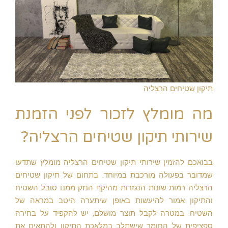
תיקון שטיחים הרצליה
מה מומלץ לזכור לפני הזמנת
שירותי תיקון שטיחים הרצליה?
בבואכם להזמין שירותי תיקון שטיחים הרצליה מומלץ שתדעו
שמדובר בפעולה מורכבת במיוחד. בתחום של תיקון שטיחים
הרצליה רמות שונות הנגזרות מהיקף הנזק ממנו סובל השטיח
והתיקון אמור להיעשות באופן שיתערה היטב במראה של
השטיח. במטרה לקבל תוצר מושלם, יש להקפיד על בחירה
ספציפית של החומר שישתלב במלאכת התיקון ולהתאים את