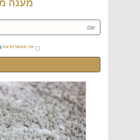
מענה מיידי: 459
שם:
אני מאשר/ת את
מ