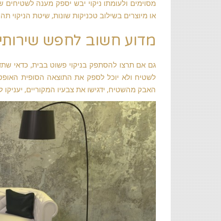
מסוימים ולעומתו ניקוי יבש יספק מענה לשטיחים ש
או מיוצרים בשילוב טכניקות שונות, שיטת הניקוי תה
מדוע חשוב לחפש שירותי 
גם אם תרצו להסתפק בניקוי פשוט בבית, כדאי שתדעו
לשטיח ולא יוכל לספק את התוצאה הסופית האופטימ
האבק מהשטיח, ידגישו את צבעיו המקוריים, יעניקו ל