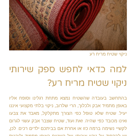
ניקוי שטיח מריח רע
למה כדאי לחפש ספק שירותי
ניקוי שטיח מריח רע?
בהתחשב בעובדה שהשטיח נמצא מתחת רגלינו וסופח אליו
באופן מתמיד אבק ולכלוך, הרי שלרוב, ניקוי בלתי מקצועי איננו
יעיל. שטיח שלא טופל כפי הצורך מתקלקל, מאבד את צבעו
ואינו מכובד כפי שהיה. זאת ועוד, שטיח שצבר אבק עשוי לגרום
לקשיי נשימה ברמה כזו או אחרת אם בביתכם ילדים רכים. לכן,
יש להקפיד על ניקוי איכותי של השטיח באופן מתמיד וליהנות