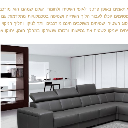
ותאמים באופן פרטני לאופי השטיח ולחומרי הגלם שמהם הוא מורכב.
וימים יוכלו לעבור הליך השרייה ושטיפה בטכנולוגיות מתקדמות. גם 
וג השטיח. שטיחים משולבים הינם מורכבים יותר לניקוי והליך הניקוי
טיחים יעניקו לשטיח את גמישותו ורכותו שנשחקו במהלך הזמן, יחזקו את 