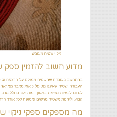
ניקוי שטיח מעובש
מדוע חשוב להזמין ספק שי
בהתחשב בעובדה שהשטיח ממוקם על הרצפה וסופח אל
העבודה. שטיח שאיננו מטופל כיאות מאבד ממראהו 
לגרום לבעיות נשימה במגוון רמות אם בחלל מרבים
קבוע וליהנות משטיח מרשים ומטופח לכל אורך הדרך
מה מספקים ספקי ניקוי ש