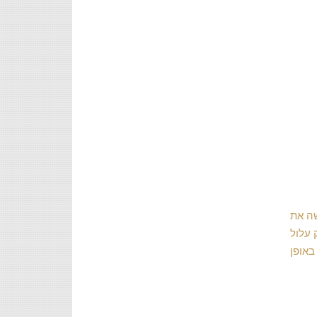
שה את
 עלול
באופן