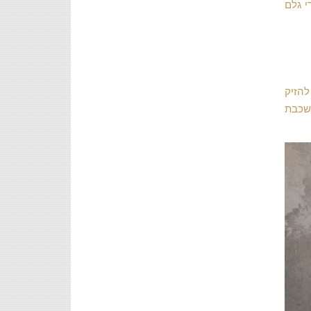
י גלם
להזיק
 שכבת