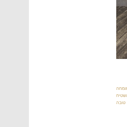
מומחה
השטיח
 טובה