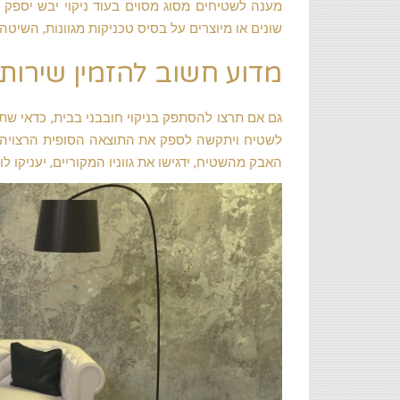
מענה לשטיחים מסוג מסוים בעוד ניקוי יבש יספק
שונים או מיוצרים על בסיס טכניקות מגוונות, השיט
מדוע חשוב להזמין שירותי
גם אם תרצו להסתפק בניקוי חובבני בבית, כדאי שתדע
לשטיח ויתקשה לספק את התוצאה הסופית הרצויה. ס
האבק מהשטיח, ידגישו את גווניו המקוריים, יעניקו ל