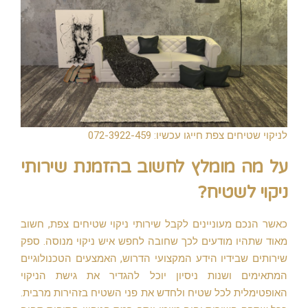
לניקוי שטיחים צפת חייגו עכשיו: 072-3922-459
על מה מומלץ לחשוב בהזמנת שירותי
ניקוי לשטיח?
כאשר הנכם מעוניינים לקבל שירותי ניקוי שטיחים צפת, חשוב
מאוד שתהיו מודעים לכך שחובה לחפש איש ניקוי מנוסה. ספק
שירותים שבידיו הידע המקצועי הדרוש, האמצעים הטכנולוגיים
המתאימים ושנות ניסיון יוכל להגדיר את גישת הניקוי
האופטימלית לכל שטיח ולחדש את פני השטיח בזהירות מרבית.