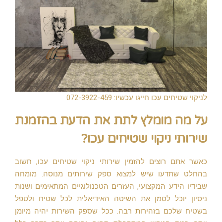
לניקוי שטיחים עכו חייגו עכשיו: 072-3922-459
על מה מומלץ לתת את הדעת בהזמנת
שירותי ניקוי שטיחים עכו?
כאשר אתם רוצים להזמין שירותי ניקוי שטיחים עכו, חשוב
בהחלט שתדעו שיש למצוא ספק שירותים מנוסה. מומחה
שבידיו הידע המקצועי, העזרים הטכנולוגיים המתאימים ושנות
ניסיון יוכל לסמן את השיטה האידיאלית לכל שטיח ולטפל
בשטיח שלכם בזהירות רבה. ככל שספק השירות יהיה מיומן