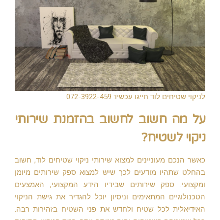
לניקוי שטיחים לוד חייגו עכשיו: 072-3922-459
על מה חשוב לחשוב בהזמנת שירותי
ניקוי לשטיח?
כאשר הנכם מעוניינים למצוא שירותי ניקוי שטיחים לוד, חשוב
בהחלט שתהיו מודעים לכך שיש למצוא ספק שירותים מיומן
ומקצועי. ספק שירותים שבידיו הידע המקצועי, האמצעים
הטכנולוגיים המתאימים וניסיון יוכל להגדיר את גישת הניקוי
האידיאלית לכל שטיח ולחדש את פני השטיח בזהירות רבה.