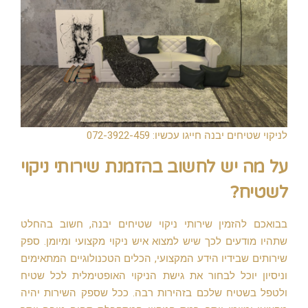
לניקוי שטיחים יבנה חייגו עכשיו: 072-3922-459
על מה יש לחשוב בהזמנת שירותי ניקוי
לשטיח?
בבואכם להזמין שירותי ניקוי שטיחים יבנה, חשוב בהחלט
שתהיו מודעים לכך שיש למצוא איש ניקוי מקצועי ומיומן. ספק
שירותים שבידיו הידע המקצועי, הכלים הטכנולוגיים המתאימים
וניסיון יוכל לבחור את גישת הניקוי האופטימלית לכל שטיח
ולטפל בשטיח שלכם בזהירות רבה. ככל שספק השירות יהיה