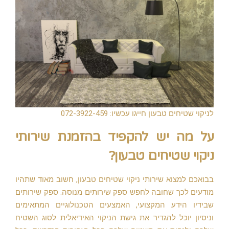
לניקוי שטיחים טבעון חייגו עכשיו: 072-3922-459
על מה יש להקפיד בהזמנת שירותי
ניקוי שטיחים טבעון?
בבואכם למצוא שירותי ניקוי שטיחים טבעון, חשוב מאוד שתהיו
מודעים לכך שחובה לחפש ספק שירותים מנוסה. ספק שירותים
שבידיו הידע המקצועי, האמצעים הטכנולוגיים המתאימים
וניסיון יוכל להגדיר את גישת הניקוי האידיאלית לסוג השטיח