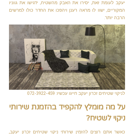
יעקב לעומת זאת, יסירו את האבק מהשטיח, ידגישו את גווניו
המקוריים, ישוו לו מראה רענן ויהפכו את החדר כולו למרשים
הרבה יותר.
לניקוי שטיחים זכרון יעקב חייגו עכשיו: 072-3922-459
על מה מומלץ להקפיד בהזמנת שירותי
ניקוי לשטיח?
כאשר אתם רוצים להזמין שירותי ניקוי שטיחים זכרון יעקב,