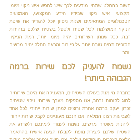
חשוב בהחלט שתהיו מודעים לכך שיש לחפש איש ניקוי מיומן
ומקצועי. איש ניקוי שבידיו הידע המקצועי, האמצעים
הטכנולוגיים המתאימים ושנות ניסיון יוכל להגדיר את שיטת
הניקוי המושלמת לכל שטיח ולטפל בשטיח שלכם בזהירות
רבה. ככל שנותן השירותים יהיה מיומן יותר, רמת הניקיון
הסופית תהיה טובה יותר על פי רוב ומראה החלל יהיה מרשים
יותר.
נשמח להעניק לכם שירות ברמה
הגבוהה ביותר!
כחברה מיומנת בעולם השטיחים, המעניקה את מיטב שירותיה
לחוג לקוחות נרחב, אנו מספקים מערך שירותי ניקוי שטיחים
זכרון יעקב ברמה אחרת ורוצים למתן שירות ייחודי לכל אחד
לשביעות רצונו המלאה. אם הנכם מעוניינים לקבל שירות ייחודי
וליהנות משטיח מרשים, נשמח לעמוד לימינכם ולשדרג את
השטיח שלכם ליצירת מופת. לקבלת הצעה אישית בהתאמה
מלאה לצרכים הייחודיים שלכם, צרו קשר ונחזור אליכם מידית