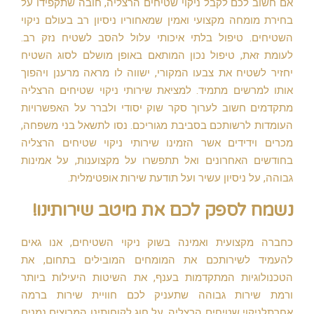
אם חשוב לכם לקבל ניקוי שטיחים הרצליה, חובה שתקפידו על
בחירת מומחה מקצועי ואמין שמאחוריו ניסיון רב בעולם ניקוי
השטיחים. טיפול בלתי איכותי עלול להסב לשטיח נזק רב.
לעומת זאת, טיפול נכון המותאם באופן מושלם לסוג השטיח
יחזיר לשטיח את צבעו המקורי, ישווה לו מראה מרענן ויהפוך
אותו למרשים מתמיד. למציאת שירותי ניקוי שטיחים הרצליה
מתקדמים חשוב לערוך סקר שוק יסודי ולברר על האפשרויות
העומדות לרשותכם בסביבת מגוריכם. נסו לתשאל בני משפחה,
מכרים וידידים אשר הזמינו שירותי ניקוי שטיחים הרצליה
בחודשים האחרונים ואל תתפשרו על מקצוענות, על אמינות
גבוהה, על ניסיון עשיר ועל תודעת שירות אופטימלית.
נשמח לספק לכם את מיטב שירותינו!
כחברה מקצועית ואמינה בשוק ניקוי השטיחים, אנו גאים
להעמיד לשירותכם את המומחים המובילים בתחום, את
הטכנולוגיות המתקדמות בענף, את השיטות היעילות ביותר
ורמת שירות גבוהה שתעניק לכם חוויית שירות ברמה
אחרתלניקוי שטיחים הרצליה. על חוג לקוחותינו המרוצים נמנים