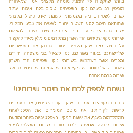
ביותר שתקפידו על הזמנת מומחה מקצועי ואמין שמאחוריו
מוניטין רב בעולם ניקוי השטיחים. טיפול בלתי איכותי עתיד
לגרום לשטיחים נזק משמעותי. לעומת זאת, טיפול מקצועי
שהותאם היטב לסוג השטיח יחזיר לשטיח את צבעו המקורי,
ישווה לו מראה מרענן ויהפוך אותו למרשים במיוחד. למציאת
שירותי ניקוי שטיחים הוד השרון מתקדמים מומלץ מאוד להקפיד
על ביצוע סקר שוק מעמיק ויסודי ולבדוק את האפשרויות
שלרשותכם באזור מגוריכם. נסו לשאול בני משפחה, ידידים
ומכרים אשר השתמשו בשירותי ניקוי שטיחים הוד השרון
לאחרונה ואל תוותרו על מקצוענות, על אמינות, על ניסיון רב ועל
שירות ברמה אחרת.
נשמח לספק לכם את מיטב שירותינו!
כחברה מקצועית ואמינה בשוק ניקוי השטיחים, אנו מעמידים
לרשות לקוחותינו את מיטב המומחים, את הטכנולוגיות
המתקדמות בענף, את גישות הניקיון האפקטיביות ביותר ותודעת
שירות גבוהה שתעניק לכם חוויית שירות מושלמתלניקוי
שטיחים הוד השרון. בין לקוחותינו המרוצים נמנים לקוחות רבים