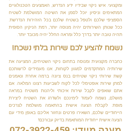
ומקצועי. איש ניקוי שבידיו ידע הנדרש, האמצעים הטכנולוגיים
המתאימים וניסיון יוכל לסמן את השיטה המושלמת לשטיח
הספציפי שלכם ולטפל בשטיח שלכם בכל הזהירות הנדרשת.
ככל שנותן השירותים יהיה מנוסה יותר, רמת הניקיון הסופית
תהיה טובה יותר בדרך כלל ומראה החלל יהיה מכובד יותר.
נשמח להציע לכם שירות בלתי נשכח!
כחברה מקצועית ומנוסה בתחום ניקוי השטיחים, המציעה את
שירותיה המתקדמים למגוון לקוחות, אנו מעמידים לרשותכם
קשת שירותי ניקוי שטיחים בנס ציונה ברמה אחרת ונאמנים
למתן שירות אופטימלי לכל לקוח לשביעות רצונו המלאה. אם
אתם שואפים לקבל שירות איכותי וליהנות משטיח במראה
מושלם, נשמח לעמוד לימינכם ולשדרג את השטיח ליצירת
מופת. לקבלת הצעה אישית בהתאמה מושלמת לצרכים
הייחודיים שלכם, השאירו פרטים ונחזור אליכם באופן מידי עם
הצעה אישית ייחודית המותאמת בדיוק עבורכם!
מענה מיידי: 072-3922-459