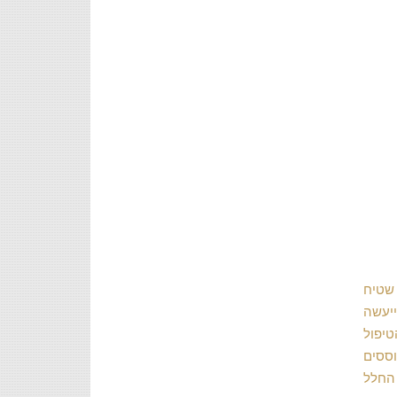
 שטיח
ייעשה
טיפול
וססים
 החלל