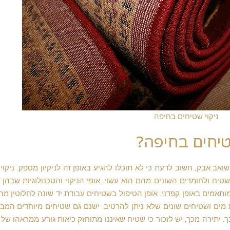
ניקוי שטיחים בחיפה
שטיחים בחיפה?
אב אבק, חשוב לדעת כי לא תוכלו להגיע באופן זה לניקיון מספק. ניקוי
טיח ולחומרים השונים מהם הוא עשוי. אופי הניקוי והטכנולוגיות שבהן 
מותאמים באופן קפדני. אופן הטיפול בשטיחים עבודת יד שונה לחלוטין מה
מים ושטיחים שונים שלא ניתן להרטיב. ישנם גם שטיחים מיוחדים המב
ך. יתירה מכך, יש לזכור כי שטיח שאיננו מתוחזק כיאות גורע ממראהו של