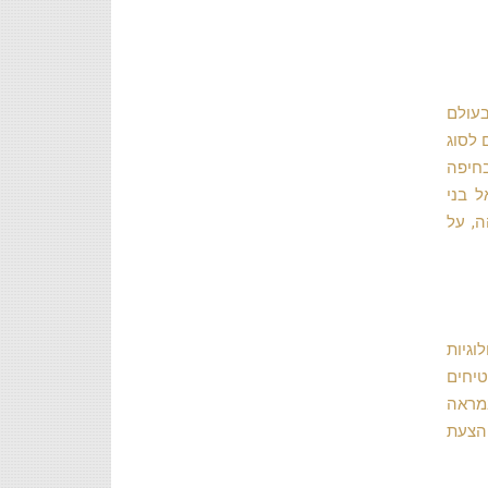
בעולם
 לסוג
בחיפה
ל בני
ה, על
גיות
טיחים
במראה
 הצעת