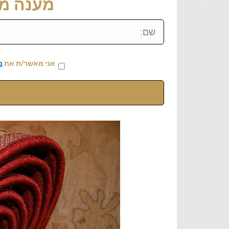
מענה מיידי: 459
שם:
אני מאשר/ת את
מ