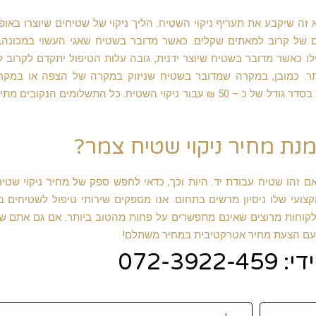
ה שיקבע את תעריף ניקוי השטיח. הליך ניקוי של שטיחים שיוצרו באופן
ם של קרוב למאתים שקלים. כאשר מדובר בשטיח שאגי העשוי במכונה,
לו כאשר מדובר בשטיח שיוצר ידנית, גובה עלות הטיפול יתקדם לקרוב 
ותר. כמובן, במקרה שמדובר בשטיח שניזוק במקרה של הצפה או במק
שריפה, תשלום הניקוי יהיה יקר יותר ותידרש תוספת בסדר גודל של כ – 50 ₪ עבור ניקוי השטיח. כל התשלומים הנקו
נת מחיר ניקוי שטיח צמר?
ם זהו שטיח עבודת יד. היות וכך, כדאי לחפש ספק של מחיר ניקוי שטי
צועי שלו ניסיון מרשים בתחום. אנו מספקים שירותי טיפול לשטיחים ב
 לקוחות מרוצים שאינם מתפשרים על פחות מהטוב ביותר. אם גם אתם ש
ם עם הצעת מחיר אטרקטיבית במחיר משתלם!
072-392
טלפון: