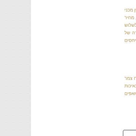
 מכני
 מחיר
לשלוש
רה של
בים מתייחסים
ח צמר
איכות
ואפים