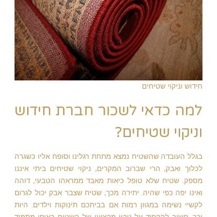
חידוש וניקוי שטיחים
למה כדאי לשכור חברת חידוש
וניקוי שטיחים?
בגלל העובדה שהשטיח נמצא מתחת רגלינו וסופח אליו כשגרה
לכלוך ואבק, הרי שברוב המקרים, ניקוי שטיחים ביתי איננו
מספק. שטיח שלא טופל כיאות מאבד ממראהו הטבעי, דוהה
ואינו יפה כפי שהיה. יתירה מכך, שטיח שצבר אבק יכול לגרום
לקשיי נשימה במגוון רמות אם בביתכם תינוקות וילדים. היות
וכך, חשוב להקפיד על ניקוי מקצועי של השטיח באופן מתמיד